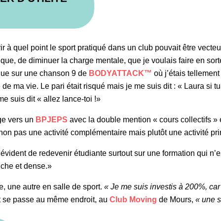
rir à quel point le sport pratiqué dans un club pouvait être vec
que, de diminuer la charge mentale, que je voulais faire en sor
enue sur une chanson 9 de
BODYATTACK™
où j’étais tellement
 de ma vie. Le pari était risqué mais je me suis dit : « Laura si tu
e suis dit « allez lance-toi !»
ige vers un
BPJEPS
avec la double mention « cours collectifs 
e non pas une activité complémentaire mais plutôt une activité pri
évident de redevenir étudiante surtout sur une formation qui n’
che et dense.»
e, une autre en salle de sport.
« Je me suis investis à 200%, car a
ut se passe au même endroit, au
Club Moving
de Mours,
« une s