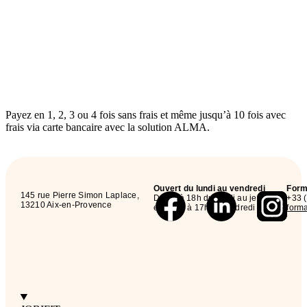
Payez en 1, 2, 3 ou 4 fois sans frais et même jusqu’à 10 fois avec
frais via carte bancaire avec la solution ALMA.
Ouvert du lundi au vendredi
Form
145 rue Pierre Simon Laplace,
De 9h à 18h du lundi au jeudi
+33 
13210 Aix-en-Provence
et de 9h à 17h le vendredi
forma